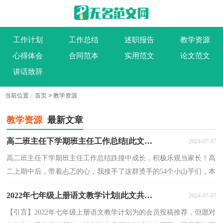
工作计划
工作总结
述职报告
教学资源
心得体会
合同范本
实用范文
论文范文
讲话致辞
当前位置：
首页
>
教学资源
教学资源
最新文章
高二班主任下学期班主任工作总结[此文共1282字]
2024-07-07
高二班主任下学期班主任工作总结跌撞中成长，积极乐观当家长！高
二上期中后，带着忐忑的心，我接手了这群烫手的54个小山芋们，本
来一切逐渐进入正轨，却又迎来了长达四个月的史上最长寒...
2022年七年级上册语文教学计划[此文共4516字]
2024-07-07
【引言】2022年七年级上册语文教学计划为的会员投稿推荐，但愿对