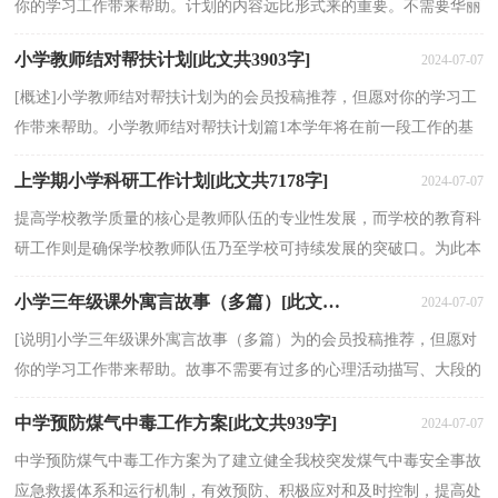
你的学习工作带来帮助。计划的内容远比形式来的重要。不需要华丽
的词藻，简单、清楚、可操作是工作计划要达到的...
小学教师结对帮扶计划[此文共3903字]
2024-07-07
[概述]小学教师结对帮扶计划为的会员投稿推荐，但愿对你的学习工
作带来帮助。小学教师结对帮扶计划篇1本学年将在前一段工作的基
础上，继续深入开展“结对帮扶”工作，为更好地工...
上学期小学科研工作计划[此文共7178字]
2024-07-07
提高学校教学质量的核心是教师队伍的专业性发展，而学校的教育科
研工作则是确保学校教师队伍乃至学校可持续发展的突破口。为此本
学期我校教学科研工作本着深化研究进程，提高校...
小学三年级课外寓言故事（多篇）[此文共2643字]
2024-07-07
[说明]小学三年级课外寓言故事（多篇）为的会员投稿推荐，但愿对
你的学习工作带来帮助。故事不需要有过多的心理活动描写、大段的
对话和繁复细腻的景物描写、人物形象的刻画，作者不...
中学预防煤气中毒工作方案[此文共939字]
2024-07-07
中学预防煤气中毒工作方案为了建立健全我校突发煤气中毒安全事故
应急救援体系和运行机制，有效预防、积极应对和及时控制，提高处