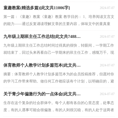
们主要以女性教育者为主，负责教育学龄前儿童也...
童趣教案(精选多篇)[此文共11006字]
2024-07-07
第一篇：《童趣》教案《童趣》教案 教学目的： 1、培养阅读文言文
的能力——通过反复诵读理解文章的主要内容，体味文中的童真童
趣。 2、指导学生识记文言词汇，理解并积累“明察秋...
九年级上期班主任工作总结[此文共7488字]
2024-07-07
九年级上期班主任工作总结时间过得真的很快，转眼间，一学期工作
就结束了，回过头来再看自己一学期来的班主任工作，感慨万千。现
将一学期来我工作的情况向在座的领导和同事们汇报一...
体育教师个人教学计划多篇范本[此文共5113字]
2024-07-07
摘要：体育教师个人教学计划多篇范本为的会员投稿推荐，但愿对你
的学习工作带来帮助。做任何工作都应该有个计划，以明确目的，避
免盲目性，使工作循序渐进，有条不紊。我们应该要有一个...
关于青少年偏激行为的一点体会[此文共7302字]
2024-07-07
生存在这个复杂的社会群体中。每个人都有各自的心里态度，处事态
度，有的人遇事可能会很偏激，有的人则很沉稳，有的人处于这两者
的中间。处于中间的人可以说是拥有了信念与理想的...