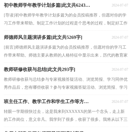
初中教师学年教学计划多篇[此文共6243字]
2024-07-07
[导读]初中教师学年教学计划多篇为的会员投稿推荐，但愿对你的学
习工作带来帮助。制定工作计划的过程是个思考的过程，制定好工作
计划以后，在心中基本上对某个项目已经有谱了，“胸...
师德师风主题演讲多篇[此文共5269字]
2024-07-07
[前言]师德师风主题演讲多篇为的会员投稿推荐，但愿对你的学习工
作带来帮助。师德主要从教师的人格特征中显示出来，历代的教育家
提出的“为人师表”、“以身作则”、“诲人不倦...
教师研修收获与总结[此文共293字]
2024-07-07
教师研修收获与总结参与专家视频答疑活动、浏览简报、学习同伴优
秀作品后，您有哪些收获？参与专家视频答疑活动、浏览简报、学习
同伴优秀作品后，我作为一名教师，只有不断主动学习...
班主任工作、教学工作和学生工作等方面总结[此文共1066字]
2024-07-07
转眼一学期很快过去，这是我来到XXXXXX的第一个念头，走上新
的工作岗位，意义非凡。我学到了很多，收获了很多。我将从以下三
个方面对本学期的工作进行总结：班主任工作本学期我担任数...