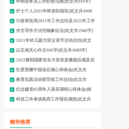
外销业务员工作职责范围[此文共910字]
[此文共719字]
护士个人2022年终述职报告[此文共4908
行政审批局2021年工作总结及2022年工作
字]
作文写作方法托物象征法[此文共1940字]
计划[此文共2272字]
2021年幼儿园大班父亲节活动总结[此文
以互相关心作文600字[此文共3089字]
共2958字]
2022襄阳国家安全大宣讲直播观后感及启
红星照耀中国读后感心得体会[此文共
发(多篇)[此文共4328字]
教育实践活动督导组工作总结[此文共
3483字]
纪念建党85周年入基层调研心得体会(精
1903字]
科技工作者谈政府工作报告感想[此文共
选多篇)[此文共4654字]
567字]
精华推荐