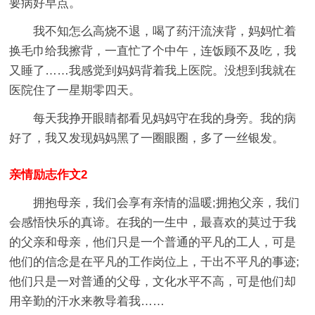
要病好早点。
我不知怎么高烧不退，喝了药汗流浃背，妈妈忙着
换毛巾给我擦背，一直忙了个中午，连饭顾不及吃，我
又睡了……我感觉到妈妈背着我上医院。没想到我就在
医院住了一星期零四天。
每天我挣开眼睛都看见妈妈守在我的身旁。我的病
好了，我又发现妈妈黑了一圈眼圈，多了一丝银发。
亲情励志作文2
拥抱母亲，我们会享有亲情的温暖;拥抱父亲，我们
会感悟快乐的真谛。在我的一生中，最喜欢的莫过于我
的父亲和母亲，他们只是一个普通的平凡的工人，可是
他们的信念是在平凡的工作岗位上，干出不平凡的事迹;
他们只是一对普通的父母，文化水平不高，可是他们却
用辛勤的汗水来教导着我……