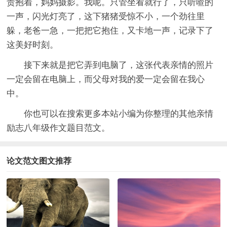
责抱着，妈妈摄影。我呢。只管坐看就行了，只听喳的
一声，闪光灯亮了，这下猪猪受惊不小，一个劲往里
躲，老爸一急，一把把它抱住，又卡地一声，记录下了
这美好时刻。
接下来就是把它弄到电脑了，这张代表亲情的照片
一定会留在电脑上，而父母对我的爱一定会留在我心
中。
你也可以在搜索更多本站小编为你整理的其他亲情
励志八年级作文题目范文。
论文范文图文推荐