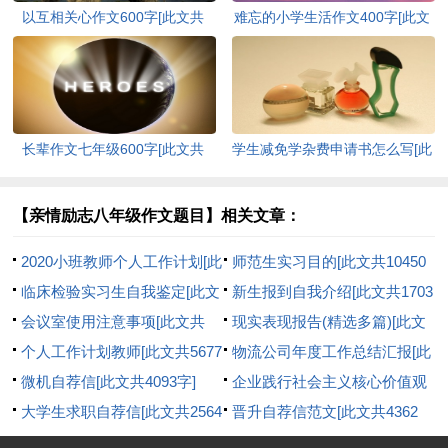
以互相关心作文600字[此文共
难忘的小学生活作文400字[此文
3089字]
共4885字]
长辈作文七年级600字[此文共
学生减免学杂费申请书怎么写[此
3688字]
文共3386字]
【亲情励志八年级作文题目】相关文章：
2020小班教师个人工作计划[此
师范生实习目的[此文共10450
文共6636字]
临床检验实习生自我鉴定[此文
字]
新生报到自我介绍[此文共1703
共1815字]
会议室使用注意事项[此文共
字]
现实表现报告(精选多篇)[此文
399字]
个人工作计划教师[此文共5677
共5381字]
物流公司年度工作总结汇报[此
字]
微机自荐信[此文共4093字]
文共11892字]
企业践行社会主义核心价值观
大学生求职自荐信[此文共2564
建设侧记[此文共1277字]
晋升自荐信范文[此文共4362
字]
字]