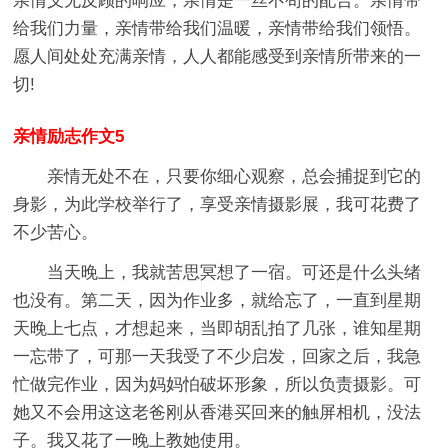
亲情义无反顾的响应，亲情是一丝不苟的配合。亲情带
给我们力量，亲情带给我们温暖，亲情带给我们领悟。
愿人间处处充满亲情，人人都能感受到亲情所带来的一
切!
亲情励志作文5
亲情无处不在，只要你细心观察，总会捕捉到它的
身影，为此学校举行了，享受亲情摄影展，我可花费了
不少苦心。
当天晚上，我就苦思冥想了一宿。可还是什么头绪
也没有。第二天，因为作业多，就给忘了，一直到星期
天晚上七点，才想起来，当即胡乱拍了几张，谁知星期
一忘带了，可那一天我受了不少启发，回家之后，我急
忙做完作业，因为妈妈怕破坏形象，所以负责摄影。可
她又不会用这这老爸刚从香港买回来的触屏相机，没法
子。我又花了一晚上教她使用。