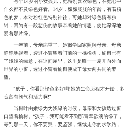
有个14岁的小女孩儿，她特别喜欢绿色，在她心中
什么都不及绿色好看。14岁，朦朦胧胧的年龄，有着粉
色的梦，本对粉红色特别神往，可她却对绿色情有独
钟，因为有一段悲伤的故事牵着她的情思，使她深深地
爱着那片绿。
一年前，母亲病重了。她辍学回家照顾母亲。母亲
静静地躺着，透过小窗望着门前的一棵榆树，榆树已有
了浅浅的绿意，在这间屋里，这里是唯一一扇开向外面
世界的小窗，透过小窗看榆树便成了母女两共同的奢
望。
“孩子，你看那绿色多好啊!她的生命历程才开始，多
么富有朝气和活力啊!”
当树叶由嫩绿为为浅绿的时候，母亲和女孩透过窗
口望着榆树。“孩子，我可能看不到那青翠欲滴的绿了，
等到那一天，你不要哭，要坚强，继续走你的求学路，